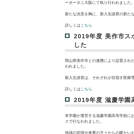
ーオータニ大阪にて執り行われました
新たな決意を胸に、新入生諸君の新た
詳しくは
こちら
2019年度 美作市
した
岡山県美作市との連携により設置され
われました。
新入生諸君は、それぞれが目指す医療
詳しくは
こちら
2019年度 滋慶学
本学園が運営する滋慶学園高等学校に
スで行なわれました。
地域の皆様や来賓の方々からの暖かい