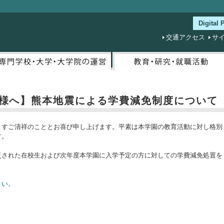
Digital
交通アクセス
サ
様へ】熊本地震による学費減免制度について
ますご清祥のこととお喜び申し上げます。平素は本学園の教育活動に対し格別
す。
災された在校生および次年度本学園に入学予定の方に対しての学費減免処置を
さい。