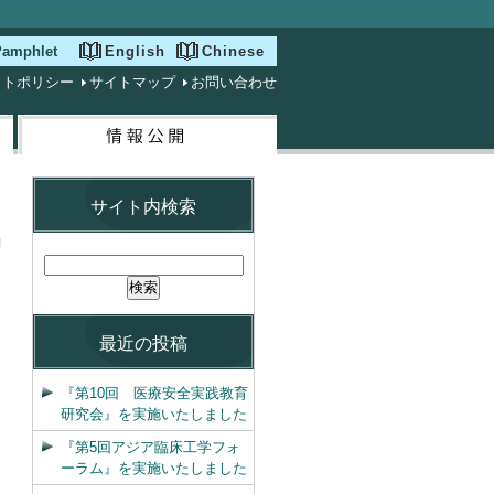
 Pamphlet
English
Chinese
イトポリシー
サイトマップ
お問い合わせ
サイト内検索
最近の投稿
『第10回 医療安全実践教育
研究会』を実施いたしました
『第5回アジア臨床工学フォ
ーラム』を実施いたしました